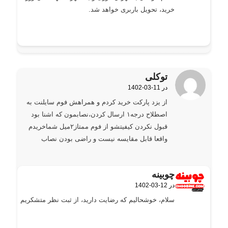
خرید، تحویل باربری خواهد شد.
توکلی
1402-03-11 در
گفته:
از یزد پارکت خرید کردم و همراهش فوم سایلنت به
اصطلاح درجه۱ ارسال کردن،نصابمون که اشنا بود
قبول نکردن کیفیتشو از فوم ممتاز۲میل شماخریدم
واقعا قابل مقایسه نیست و راضی بودن نصاب
چوبینه
1402-03-12 در
گفته:
سلام، خوشحالیم که رضایت دارید، از ثبت نظر متشکریم