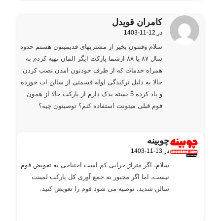
کامران قویدل
1403-11-12 در
گفته:
سلام وقتتون بخیر از مشتریهای قدیمیتون هستم حدود
سال ۸۷ یا ۸۸ ازشما پارکت ایگر المان تهیه کردم به
همراه خدمات که از طرف خودتون امدن نصب کردن
حالا به دلیل ترکیدگی لوله قسمتی از سالن اب خورده
و باد کرده 5 بسته یدک دارم از پارکت حالا از همون
فوم قبلی میتونت استفاده کنم؟ توصیتون چیه؟
چوبینه
1403-11-13 در
گفته:
سلام، اگر متراژ خرابی کم است احتیاجی به تعویض فوم
نیست، اما اگر مجبور به جمع آوری کل پارکت لمینت
سالن شدید، توصیه می شود فوم را تعویض کنید.