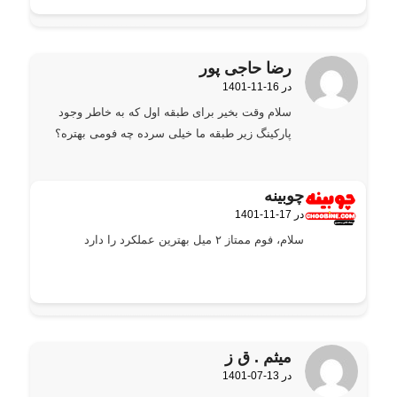
رضا حاجی پور
1401-11-16 در
گفته:
سلام وقت بخیر برای طبقه اول که به خاطر وجود
پارکینگ زیر طبقه ما خیلی سرده چه فومی بهتره؟
چوبینه
1401-11-17 در
گفته:
سلام، فوم ممتاز ۲ میل بهترین عملکرد را دارد
میثم . ق ز
1401-07-13 در
گفته: