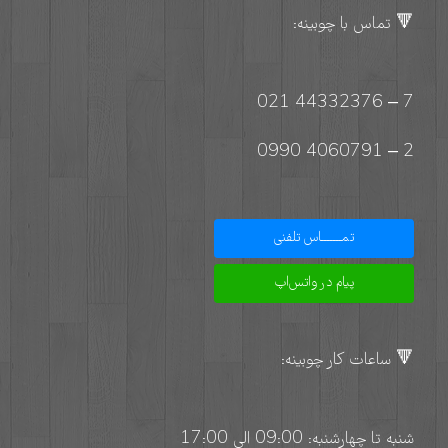
🔻 تماس با چوبینه:
7 – 44332376 021
2 – 4060791 0990
تمـــــــاس تلفنی
پیام در واتس‌اپ
🔻 ساعات کار چوبینه:
شنبه تا چهارشنبه: 09:00 الی 17:00