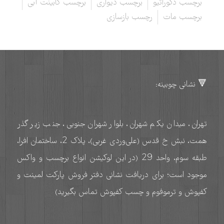
برچسب دکوراتیو
برچسب دیواری
برچسب کابینت آبی
برچسب مات
رچسب بازسازی
🔻 نشانی چوبینه:
تهران، میدان یکم شهران، بلوار شهران جنوبی، جنب زیر گذر
همت، نبش خ قدس (علی‌وردی غربی)، پلاک 2، ساختمان افرا،
طبقه سوم، واحد 29 (در این لوکیشن انواع برچسب و واکس
موجود است؛ برای دریافت نشانی دفتر فروش پارکت لمینت و
کفپوش و ترموفوم و چسب کفپوش تماس بگیرید)