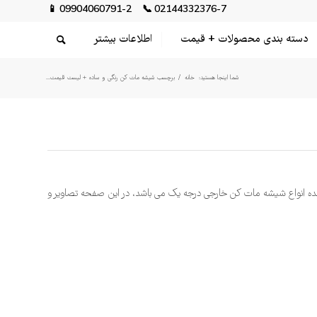
📱
09904060791-2
📞
02144332376-7
دسته بندی محصولات + قیمت
اطلاعات بیشتر
شما اینجا هستید:
خانه
/
برچسب شیشه مات کن رنگی و ساده + لیست قیمت...
ده انواع شیشه مات کن خارجی درجه یک می باشد، در این صفحه تصاویر و