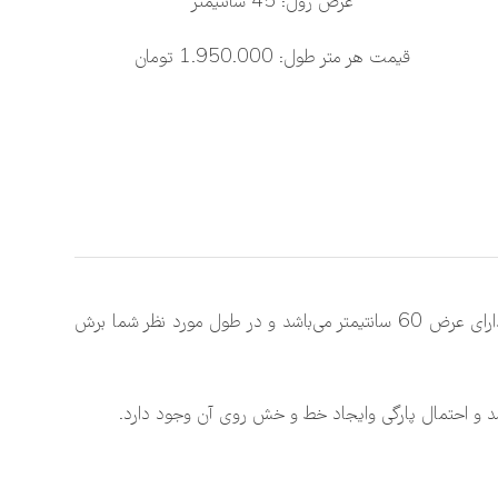
عرض رول: 45 سانتیمتر
قیمت هر متر طول: 1.950.000 تومان
برچسب شیشه مات کن سنتی چوبینه خارجی و درجه یک بوده و از نظر کیفیت هیچ رقیبی در بازار ندارد؛ برچسب مات کن سنتی چوبینه، دارای عرض 60 سانتیمتر می‌باشد و در طول مورد نظر شما برش
 و احتمال پارگی وایجاد خط و خش روی آن وجود دارد.