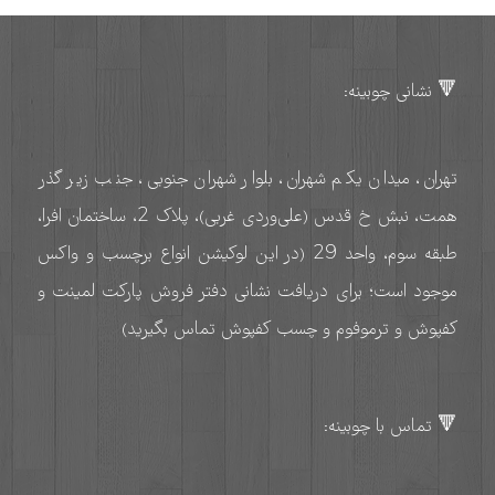
🔻 نشانی چوبینه:
تهران، میدان یکم شهران، بلوار شهران جنوبی، جنب زیر گذر
همت، نبش خ قدس (علی‌وردی غربی)، پلاک 2، ساختمان افرا،
طبقه سوم، واحد 29 (در این لوکیشن انواع برچسب و واکس
موجود است؛ برای دریافت نشانی دفتر فروش پارکت لمینت و
کفپوش و ترموفوم و چسب کفپوش تماس بگیرید)
🔻 تماس با چوبینه: