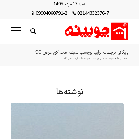
شنبه 17 مرداد 1405
📱
09904060791-2
📞
02144332376-7
بایگانی برچسب برای: برچسب شیشه مات کن عرض 90
شما اینجا هستید:
خانه
/
برچسب شیشه مات کن عرض 90
نوشته‌ها