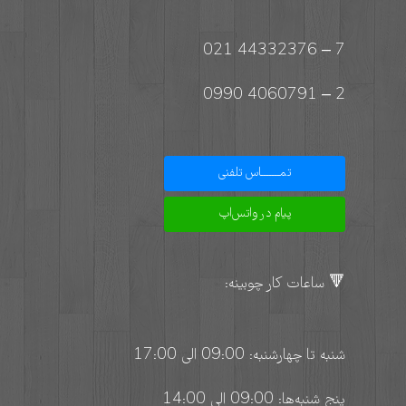
7 – 44332376 021
2 – 4060791 0990
تمـــــــاس تلفنی
پیام در واتس‌اپ
🔻 ساعات کار چوبینه:
شنبه تا چهارشنبه: 09:00 الی 17:00
پنج شنبه‌ها: 09:00 الی 14:00