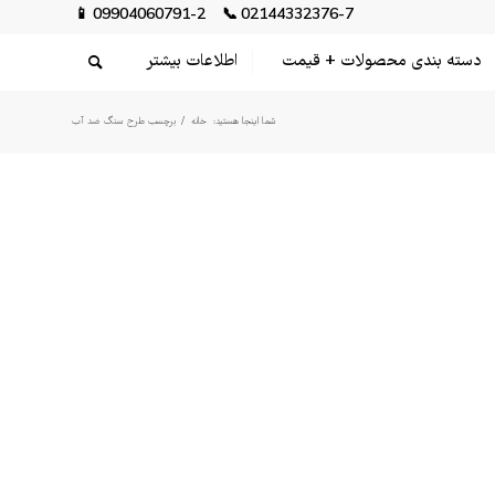
📱
09904060791-2
📞
02144332376-7
دسته بندی محصولات + قیمت
اطلاعات بیشتر
شما اینجا هستید:
خانه
/
برچسب طرح سنگ ضد آب