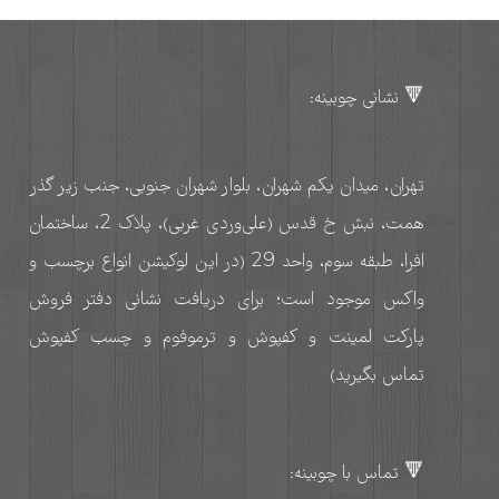
🔻 نشانی چوبینه:
تهران، میدان یکم شهران، بلوار شهران جنوبی، جنب زیر گذر
همت، نبش خ قدس (علی‌وردی غربی)، پلاک 2، ساختمان
افرا، طبقه سوم، واحد 29 (در این لوکیشن انواع برچسب و
واکس موجود است؛ برای دریافت نشانی دفتر فروش
پارکت لمینت و کفپوش و ترموفوم و چسب کفپوش
تماس بگیرید)
🔻 تماس با چوبینه: