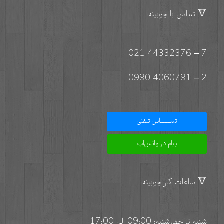
🔻 تماس با چوبینه:
7 – 44332376 021
2 – 4060791 0990
تمـــــــاس تلفنی
پیام در واتس‌اپ
🔻 ساعات کار چوبینه:
شنبه تا چهارشنبه: 09:00 الی 17:00