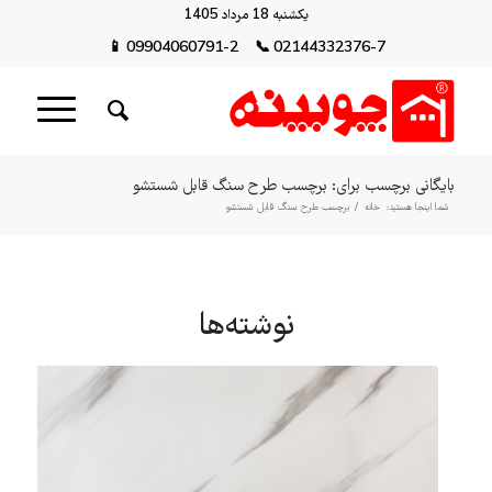
یکشنبه 18 مرداد 1405
📱
09904060791-2
📞
02144332376-7
بایگانی برچسب برای: برچسب طرح سنگ قابل شستشو
شما اینجا هستید:
خانه
/
برچسب طرح سنگ قابل شستشو
نوشته‌ها