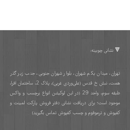
🔻 نشانی چوبینه:
تهران، میدان یکم شهران، بلوار شهران جنوبی، جنب زیر گذر
همت، نبش خ قدس (علی‌وردی غربی)، پلاک 2، ساختمان افرا،
طبقه سوم، واحد 29 (در این لوکیشن انواع برچسب و واکس
موجود است؛ برای دریافت نشانی دفتر فروش پارکت لمینت و
کفپوش و ترموفوم و چسب کفپوش تماس بگیرید)