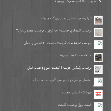
🔻 آخرین مطالب سایت چوبینه:
تنها وبسایت اصلی و رسمی پارکت ایزوفام
برچسب اقتصادی چیست؟ چه فرقی با برچسب معمولی دارد؟
برچسب شیشه مات کن سند بلاست | اقتصادی و اصلی
استخدام در شرکت چوبینه
برچسب رفلکس چوبینه | کیفیت، تنوع و نصب آسان
راهنمای جامع خرید برچسب کابینت طرح سنگ
فروشگاه اینترنتی چوبینه
قیمت رول برچسب کابینت