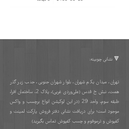
🔻 نشانی چوبینه:
تهران، میدان یکم شهران، بلوار شهران جنوبی، جنب زیر گذر
همت، نبش خ قدس (علی‌وردی غربی)، پلاک 2، ساختمان افرا،
طبقه سوم، واحد 29 (در این لوکیشن انواع برچسب و واکس
موجود است؛ برای دریافت نشانی دفتر فروش پارکت لمینت و
کفپوش و ترموفوم و چسب کفپوش تماس بگیرید)