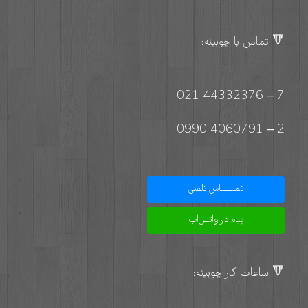
🔻 تماس با چوبینه:
7 – 44332376 021
2 – 4060791 0990
تمـــــــاس تلفنی
پیام در واتس‌اپ
🔻 ساعات کار چوبینه: