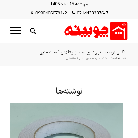
پنج شنبه 15 مرداد 1405
📱
09904060791-2
📞
02144332376-7
بایگانی برچسب برای: برچسب نوار طلایی ۱ سانتیمتری
شما اینجا هستید:
خانه
/
برچسب نوار طلایی ۱ سانتیمتری
نوشته‌ها