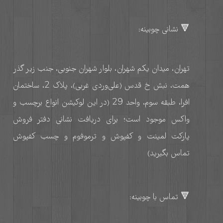
🔻 نشانی چوبینه:
تهران، میدان یکم شهران، بلوار شهران جنوبی، جنب زیر گذر
همت، نبش خ قدس (علی‌وردی غربی)، پلاک 2، ساختمان
افرا، طبقه سوم، واحد 29 (در این لوکیشن انواع برچسب و
واکس موجود است؛ برای دریافت نشانی دفتر فروش
پارکت لمینت و کفپوش و ترموفوم و چسب کفپوش
تماس بگیرید)
🔻 تماس با چوبینه: