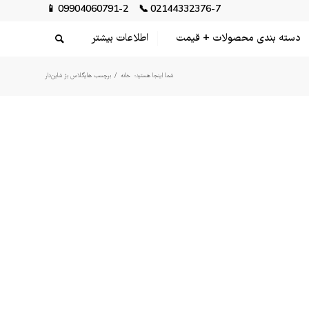
📱
09904060791-2
📞
02144332376-7
دسته بندی محصولات + قیمت
اطلاعات بیشتر
شما اینجا هستید:
خانه
/
برچسب هایگلاس بژ شاین‌دار