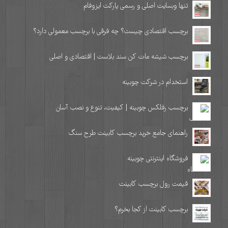
تنها وبسایت اصلی و رسمی پارکت ایزوفام
برچسب اقتصادی چیست؟ چه فرقی با برچسب معمولی دارد؟
برچسب شیشه مات کن سند بلاست | اقتصادی و اصلی
استخدام در شرکت چوبینه
برچسب رفلکس چوبینه | کیفیت، تنوع و نصب آسان
راهنمای جامع خرید برچسب کابینت طرح سنگ
فروشگاه اینترنتی چوبینه
قیمت رول برچسب کابینت
برچسب کابینت از کجا بخرم؟