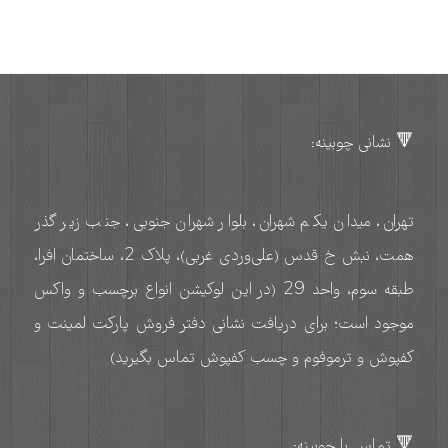
🔻 نشانی چوبینه:
تهران، میدان یکم شهران، بلوار شهران جنوبی، جنب زیر گذر
همت، نبش خ قدس (علی‌وردی غربی)، پلاک 2، ساختمان افرا،
طبقه سوم، واحد 29 (در این لوکیشن انواع برچسب و واکس
موجود است؛ برای دریافت نشانی دفتر فروش پارکت لمینت و
کفپوش و ترموفوم و چسب کفپوش تماس بگیرید)
🔻 تماس با چوبینه: