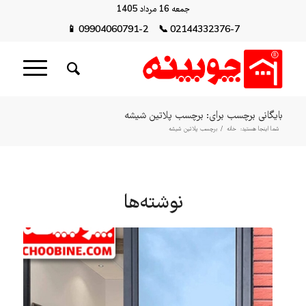
جمعه 16 مرداد 1405
📱
09904060791-2
📞
02144332376-7
بایگانی برچسب برای: برچسب پلاتین شیشه
شما اینجا هستید:
خانه
/
برچسب پلاتین شیشه
نوشته‌ها