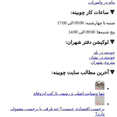
 واتس‌اپ
ات کار چوبینه:
به: 09:00 الی 17:00
 الی 14:00
یشن دفتر شهران:
ر بلد
در نشان
شهران
ین مطالب سایت چوبینه:
نها وبسایت اصلی و رسمی پارکت ایزوفام
رچسب اقتصادی چیست؟ چه فرقی با برچسب معمولی
ارد؟