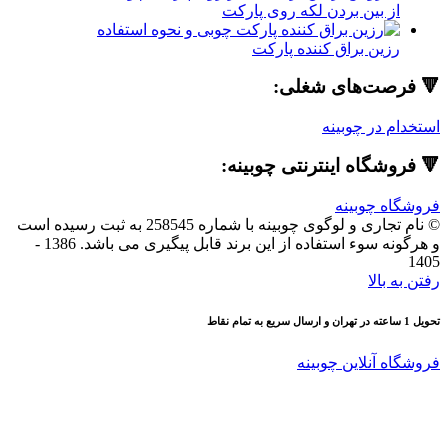
ز بین بردن لکه روی پارکت
زین براق کننده پارکت
صت‌های شغلی:
 در چوبینه
شگاه اینترنتی چوبینه:
 چوبینه
© نام تجاری و لوگوی چوبینه با شماره 258545 به ثبت رسیده است
و هرگونه سوء استفاده از این برند قابل پیگیری می باشد. 1386 -
بالا
 آنلاین چوبینه