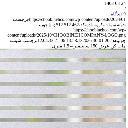
140
https://choobinehco.com/wp-content/uploads/2024/01/برچسب-
-کن-ساده-کد-462.jpg
512
512
چوبینه
https://choobinehco.
content/uploads/2025/10/CHOOBINEHCOMPANY-LO
2025-01-30 13:5
2026-06-21 12:04:33
برچسب شیشه
نتیمتر – 1.5 متری