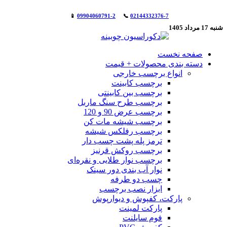
📱
09904060791-2
📞
02144332376-7
فحه نخست
سته بندی محصولات + قیمت
انواع برچسب خارجی
برچسب کابینت
برچسب بین کابینتی
برچسب طرح سنگ ماربل
برچسب عرض 90 و 120
برچسب شیشه مات کن
برچسب رفلکس شیشه
ترمز پله پشت چسب دار
برچسب روکش قرنیز
برچسب نوار طلایی و نقره‌ای
نوار آب بندی دور سینک
چسب دو طرفه
ابزار نصب برچسب
پارکت، کفپوش و دیوارپوش
پارکت لمینت
فوم سایلنت