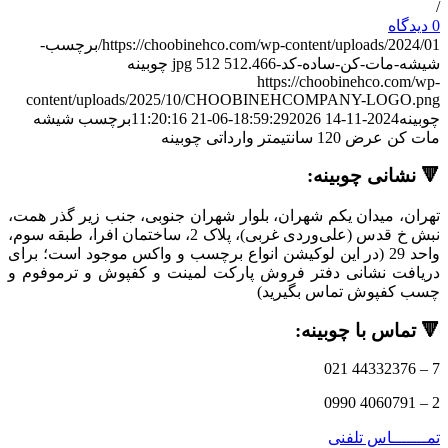
https://choobinehco.com/wp-content/uploads/2024/01/برچسب-
-کن-ساده-کد-466.jpg
512
512
چوبینه
https://choobinehco.
content/uploads/2025/10/CHOOBINEHCOMPANY-LO
2024-11-14 18:5
2026-06-21 11:20:16
برچسب شیشه
یمتر وارداتی چوبینه
نی چوبینه:
میدان یکم شهران، بلوار شهران جنوبی، جنب زیر گذر همت،
نبش خ قدس (علی‌وردی غربی)، پلاک 2، ساختمان افرا، طبقه سوم،
واحد 29 (در این لوکیشن انواع برچسب و واکس موجود است؛ برای
 نشانی دفتر فروش پارکت لمینت و کفپوش و ترموفوم و
پوش تماس بگیرید)
س با چوبینه:
ـاس تلفنی