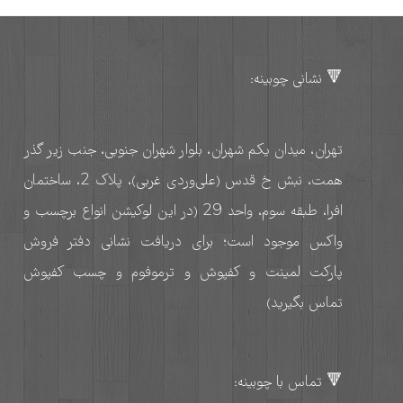
🔻 نشانی چوبینه:
تهران، میدان یکم شهران، بلوار شهران جنوبی، جنب زیر گذر
همت، نبش خ قدس (علی‌وردی غربی)، پلاک 2، ساختمان
افرا، طبقه سوم، واحد 29 (در این لوکیشن انواع برچسب و
واکس موجود است؛ برای دریافت نشانی دفتر فروش
پارکت لمینت و کفپوش و ترموفوم و چسب کفپوش
تماس بگیرید)
🔻 تماس با چوبینه: