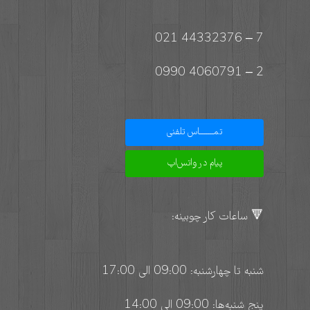
7 – 44332376 021
2 – 4060791 0990
تمـــــــاس تلفنی
پیام در واتس‌اپ
🔻 ساعات کار چوبینه:
شنبه تا چهارشنبه: 09:00 الی 17:00
پنج شنبه‌ها: 09:00 الی 14:00