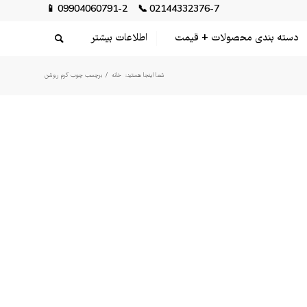
📱
09904060791-2
📞
02144332376-7
دسته بندی محصولات + قیمت
اطلاعات بیشتر
شما اینجا هستید:
خانه
/
برچسب چوب کرم روشن