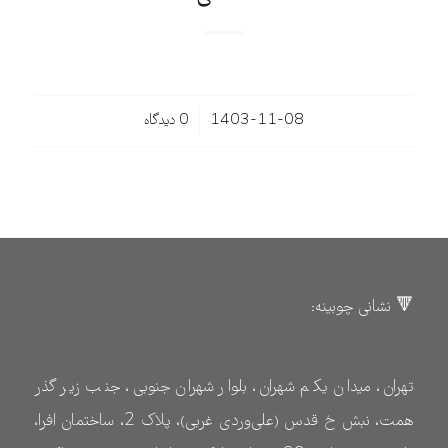
/
1403-11-08
0 دیدگاه‌
🔻 نشانی چوبینه:
تهران، میدان یکم شهران، بلوار شهران جنوبی، جنب زیر گذر
همت، نبش خ قدس (علی‌وردی غربی)، پلاک 2، ساختمان افرا،