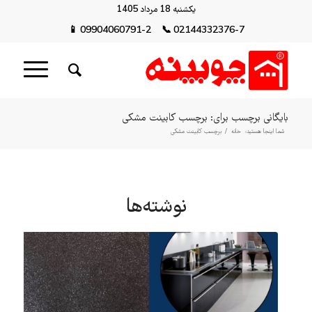
یکشنبه 18 مرداد 1405
📱
09904060791-2
📞
02144332376-7
بایگانی برچسب برای: برچسب کابینت مشکی
شما اینجا هستید:
خانه
/
برچسب کابینت مشکی
نوشته‌ها