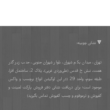
🔻 نشانی چوبینه:
تهران، میدان یکم شهران، بلوار شهران جنوبی، جنب زیر گذر
همت، نبش خ قدس (علی‌وردی غربی)، پلاک 2، ساختمان افرا،
طبقه سوم، واحد 29 (در این لوکیشن انواع برچسب و واکس
موجود است؛ برای دریافت نشانی دفتر فروش پارکت لمینت و
کفپوش و ترموفوم و چسب کفپوش تماس بگیرید)