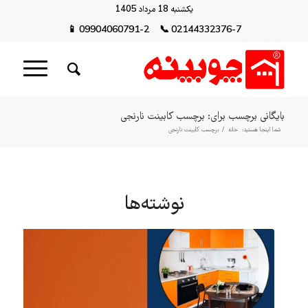
یکشنبه 18 مرداد 1405
📱
09904060791-2
📞
02144332376-7
بایگانی برچسب برای: برچسب کابینت نارنجی
شما اینجا هستید:
خانه
/
برچسب کابینت نارنجی
نوشته‌ها