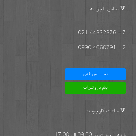
🔻 تماس با چوبینه:
7 – 44332376 021
2 – 4060791 0990
تمـــــــاس تلفنی
پیام در واتس‌اپ
🔻 ساعات کار چوبینه:
شنبه تا چهارشنبه: 09:00 الی 17:00