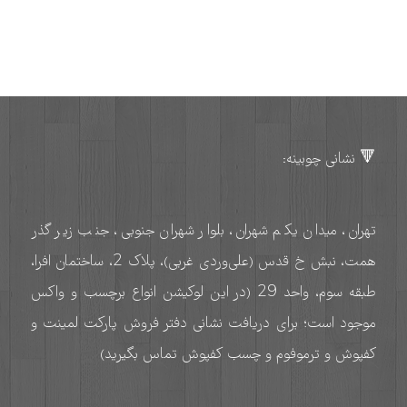
🔻 نشانی چوبینه:
تهران، میدان یکم شهران، بلوار شهران جنوبی، جنب زیر گذر
همت، نبش خ قدس (علی‌وردی غربی)، پلاک 2، ساختمان افرا،
طبقه سوم، واحد 29 (در این لوکیشن انواع برچسب و واکس
موجود است؛ برای دریافت نشانی دفتر فروش پارکت لمینت و
کفپوش و ترموفوم و چسب کفپوش تماس بگیرید)