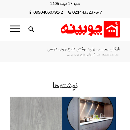
شنبه 17 مرداد 1405
📱
09904060791-2
📞
02144332376-7
بایگانی برچسب برای: روکش طرح چوب طوسی
شما اینجا هستید:
خانه
/
روکش طرح چوب طوسی
نوشته‌ها