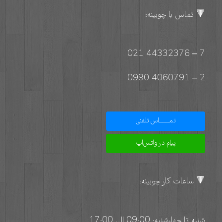
🔻 تماس با چوبینه:
7 – 44332376 021
2 – 4060791 0990
تمـــــــاس تلفنی
پیام در واتس‌اپ
🔻 ساعات کار چوبینه:
شنبه تا چهارشنبه: 09:00 الی 17:00