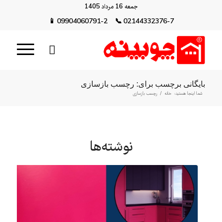
جمعه 16 مرداد 1405
📱
09904060791-2
📞
02144332376-7
بایگانی برچسب برای: رچسب بازسازی
شما اینجا هستید:
خانه
/
رچسب بازسازی
نوشته‌ها