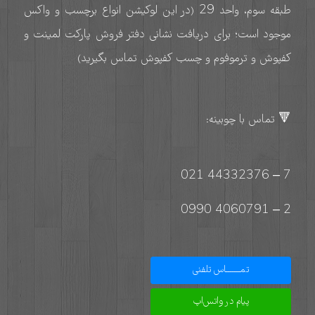
طبقه سوم، واحد 29 (در این لوکیشن انواع برچسب و واکس
موجود است؛ برای دریافت نشانی دفتر فروش پارکت لمینت و
کفپوش و ترموفوم و چسب کفپوش تماس بگیرید)
🔻 تماس با چوبینه:
7 – 44332376 021
2 – 4060791 0990
تمـــــــاس تلفنی
پیام در واتس‌اپ