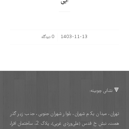
ابی
/
1403-11-13
0 دیدگاه‌
🔻 نشانی چوبینه:
تهران، میدان یکم شهران، بلوار شهران جنوبی، جنب زیر گذر
همت، نبش خ قدس (علی‌وردی غربی)، پلاک 2، ساختمان افرا،