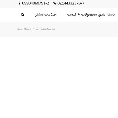
📱
09904060791-2
📞
02144332376-7
دسته بندی محصولات + قیمت
اطلاعات بیشتر
شما اینجا هستید:
خانه
/
فروشگاه چوبینه