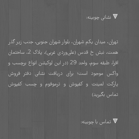
🔻 نشانی چوبینه:
تهران، میدان یکم شهران، بلوار شهران جنوبی، جنب زیر گذر
همت، نبش خ قدس (علی‌وردی غربی)، پلاک 2، ساختمان
افرا، طبقه سوم، واحد 29 (در این لوکیشن انواع برچسب و
واکس موجود است؛ برای دریافت نشانی دفتر فروش
پارکت لمینت و کفپوش و ترموفوم و چسب کفپوش
تماس بگیرید)
🔻 تماس با چوبینه: