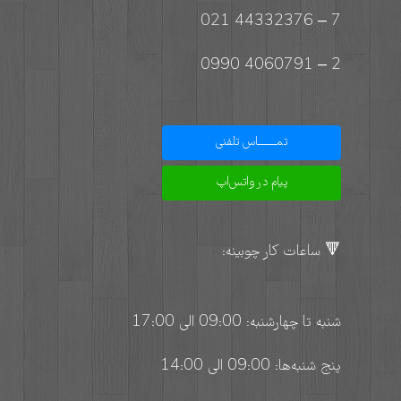
7 – 44332376 021
2 – 4060791 0990
تمـــــــاس تلفنی
پیام در واتس‌اپ
🔻 ساعات کار چوبینه:
شنبه تا چهارشنبه: 09:00 الی 17:00
پنج شنبه‌ها: 09:00 الی 14:00