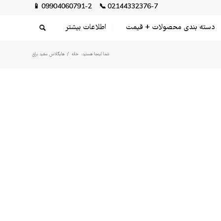
📱
09904060791-2
📞
02144332376-7
دسته بندی محصولات + قیمت
اطلاعات بیشتر
شما اینجا هستید:
خانه
/
هایگلاس سفید براق