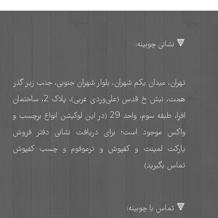
🔻 نشانی چوبینه:
تهران، میدان یکم شهران، بلوار شهران جنوبی، جنب زیر گذر
همت، نبش خ قدس (علی‌وردی غربی)، پلاک 2، ساختمان
افرا، طبقه سوم، واحد 29 (در این لوکیشن انواع برچسب و
واکس موجود است؛ برای دریافت نشانی دفتر فروش
پارکت لمینت و کفپوش و ترموفوم و چسب کفپوش
تماس بگیرید)
🔻 تماس با چوبینه: