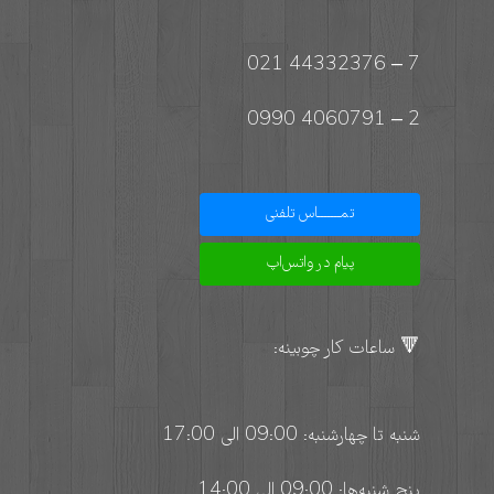
7 – 44332376 021
2 – 4060791 0990
تمـــــــاس تلفنی
پیام در واتس‌اپ
🔻 ساعات کار چوبینه:
شنبه تا چهارشنبه: 09:00 الی 17:00
پنج شنبه‌ها: 09:00 الی 14:00