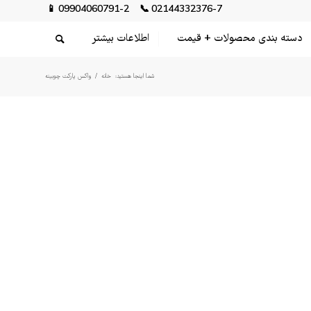
📱
09904060791-2
📞
02144332376-7
دسته بندی محصولات + قیمت
اطلاعات بیشتر
شما اینجا هستید:
خانه
/
واکس پارکت چوبینه