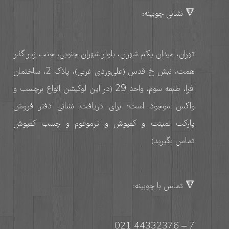
🔻 نشانی چوبینه:
تهران، میدان یکم شهران، بلوار شهران جنوبی، جنب زیر گذر
همت، نبش خ قدس (علی‌وردی غربی)، پلاک 2، ساختمان
افرا، طبقه سوم، واحد 29 (در این لوکیشن انواع برچسب و
واکس موجود است؛ برای دریافت نشانی دفتر فروش
پارکت لمینت و کفپوش و ترموفوم و چسب کفپوش
تماس بگیرید)
🔻 تماس با چوبینه:
7 – 44332376 021