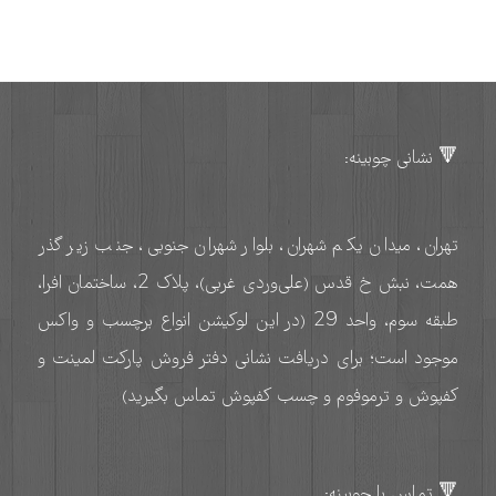
🔻 نشانی چوبینه:
تهران، میدان یکم شهران، بلوار شهران جنوبی، جنب زیر گذر
همت، نبش خ قدس (علی‌وردی غربی)، پلاک 2، ساختمان افرا،
طبقه سوم، واحد 29 (در این لوکیشن انواع برچسب و واکس
موجود است؛ برای دریافت نشانی دفتر فروش پارکت لمینت و
کفپوش و ترموفوم و چسب کفپوش تماس بگیرید)
🔻 تماس با چوبینه: