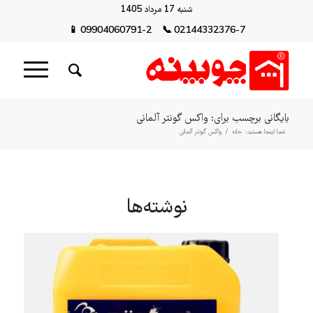
شنبه 17 مرداد 1405
📱
09904060791-2
📞
02144332376-7
بایگانی برچسب برای: واکس گونتر آلمانی
شما اینجا هستید:
خانه
/
واکس گونتر آلمانی
نوشته‌ها