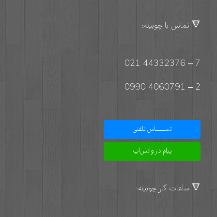
🔻 تماس با چوبینه:
7 – 44332376 021
2 – 4060791 0990
تمـــــــاس تلفنی
پیام در واتس‌اپ
🔻 ساعات کار چوبینه: