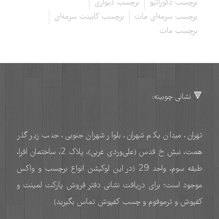
برچسب دکوراتیو
برچسب دیواری
برچسب سرمه‌ای مات
برچسب کابینت سرمه‌ای
برچسب مات
🔻 نشانی چوبینه:
تهران، میدان یکم شهران، بلوار شهران جنوبی، جنب زیر گذر
همت، نبش خ قدس (علی‌وردی غربی)، پلاک 2، ساختمان افرا،
طبقه سوم، واحد 29 (در این لوکیشن انواع برچسب و واکس
موجود است؛ برای دریافت نشانی دفتر فروش پارکت لمینت و
کفپوش و ترموفوم و چسب کفپوش تماس بگیرید)